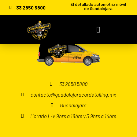
El detallado automotriz móvil
33 2850 5800
de Guadalajara
[woocommerce_cart]
33 2850 5800
contacto@guadalajaracardetailing.mx
Guadalajara
Horario L-V 9hrs a 18hrs y S 9hrs a 14hrs